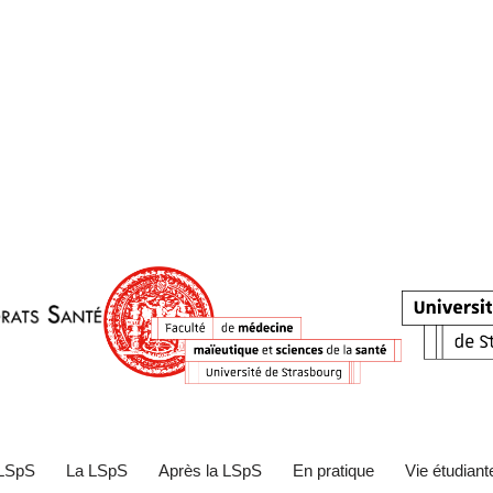
 LSpS
La LSpS
Après la LSpS
En pratique
Vie étudiant