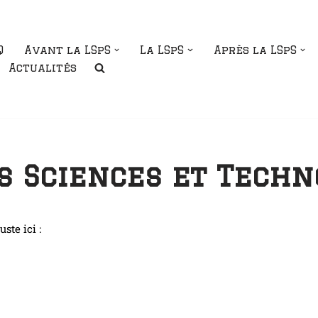
Q
Avant la LSpS
La LSpS
Après la LSpS
Actualités
 Sciences et Techn
ste ici :