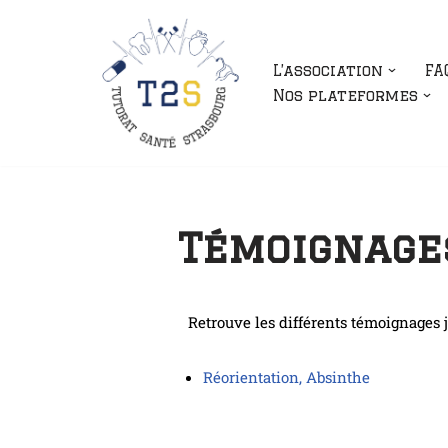
Aller
L’association
FA
au
Nos plateformes
contenu
Témoignages
Retrouve les différents témoignages ju
Réorientation, Absinthe