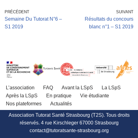
PRÉCÉDENT
SUIVANT
Semaine Du Tutorat N°6 –
Résultats du concours
S1 2019
blanc n°1 – S1 2019
L’association
FAQ
Avant la LSpS
La LSpS
Après la LSpS
En pratique
Vie étudiante
Nos plateformes
Actualités
Association Tutorat Santé Strasbourg (T2S). Tous droits
réservés. 4 rue Kirschleger 67000 Strasbourg
contact@tutoratsante-strasbourg.org