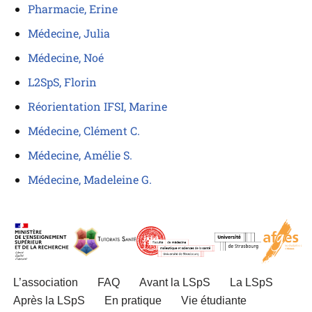
Pharmacie, Erine
Médecine, Julia
Médecine, Noé
L2SpS, Florin
Réorientation IFSI, Marine
Médecine, Clément C.
Médecine, Amélie S.
Médecine, Madeleine G.
L’association
FAQ
Avant la LSpS
La LSpS
Après la LSpS
En pratique
Vie étudiante