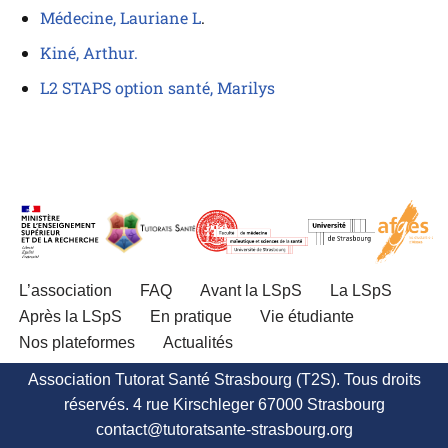
Médecine, Lauriane L
.
Kiné, Arthur.
L2 STAPS option santé, Marilys
L’association
FAQ
Avant la LSpS
La LSpS
Après la LSpS
En pratique
Vie étudiante
Nos plateformes
Actualités
Association Tutorat Santé Strasbourg (T2S). Tous droits
réservés. 4 rue Kirschleger 67000 Strasbourg
contact@tutoratsante-strasbourg.org