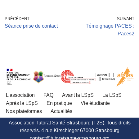
PRÉCÉDENT
SUIVANT
Séance prise de contact
Témoignage PACES :
Paces2
L’association
FAQ
Avant la LSpS
La LSpS
Après la LSpS
En pratique
Vie étudiante
Nos plateformes
Actualités
Association Tutorat Santé Strasbourg (T2S). Tous droits
réservés. 4 rue Kirschleger 67000 Strasbourg
contact@tutoratsante-strasbourg.org