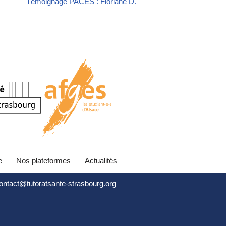
Témoignage PACES : Floriane D.
e
Nos plateformes
Actualités
contact@tutoratsante-strasbourg.org