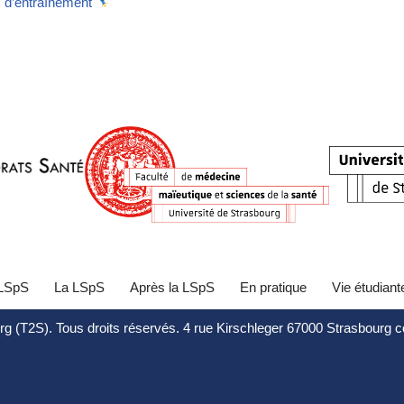
s d’entraînement
 LSpS
La LSpS
Après la LSpS
En pratique
Vie étudiant
rg (T2S). Tous droits réservés. 4 rue Kirschleger 67000 Strasbourg 