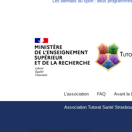
Les bienfaits du sport : deux programme
L’association
FAQ
Avant la
Association Tutorat Santé Strasbou
Neve
| Propulsé par
WordPress