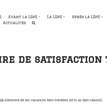
Q
Avant la LSpS
La LSpS
Après la LSpS
Actualités
re de satisfaction 
déjà sûrement de tes vacances bien méritées (et tu as bien raison!).