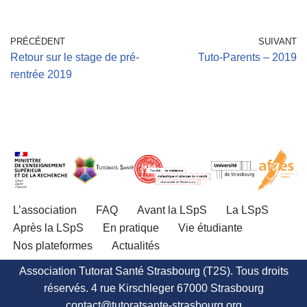
PRÉCÉDENT
SUIVANT
Retour sur le stage de pré-
Tuto-Parents – 2019
rentrée 2019
L’association
FAQ
Avant la LSpS
La LSpS
Après la LSpS
En pratique
Vie étudiante
Nos plateformes
Actualités
Association Tutorat Santé Strasbourg (T2S). Tous droits
réservés. 4 rue Kirschleger 67000 Strasbourg
contact@tutoratsante-strasbourg.org