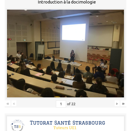
Introduction à la docimologie
«
‹
›
»
of
22