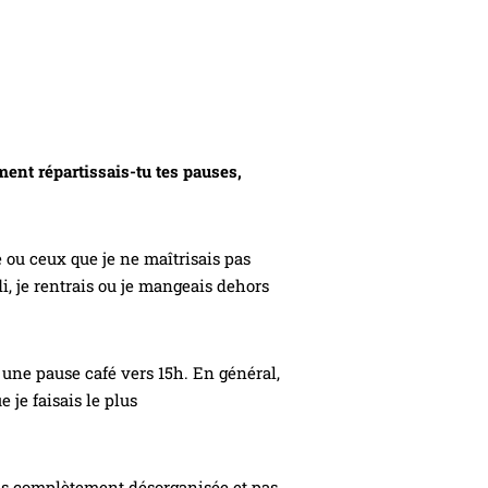
ment répartissais-tu tes pauses,
 ou ceux que je ne maîtrisais pas
di, je rentrais ou je mangeais dehors
s une pause café vers 15h. En général,
e je faisais le plus
tais complètement désorganisée et pas