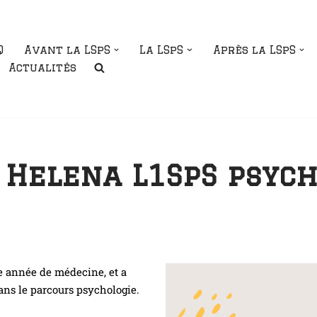
Q
Avant la LSpS
La LSpS
Après la LSpS
Actualités
 Helena L1SpS psych
e année de médecine, et a
ans le parcours psychologie.