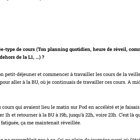
ée-type de cours (Ton planning quotidien, heure de réveil, com
 dehors de la L1, …) ?
 petit-déjeuner et commencer à travailler les cours de la veille
pour aller à la BU, où je continuais de travailler ces cours. A mi
s cours qui avaient lieu le matin sur Pod en accéléré et je faisai
r 1h et retourner à la BU à 19h, jusqu’à 22h, voire 23h. C’est là qu
 fatiguée, ça me maintenait réveillée.
e ne ressemblait pas à ça, j’ai eu plein de journées aussi où j’é