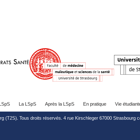
 LSpS
La LSpS
Après la LSpS
En pratique
Vie étudiant
rg (T2S). Tous droits réservés. 4 rue Kirschleger 67000 Strasbourg 