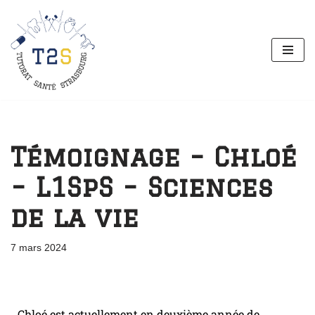
Aller
au
contenu
Témoignage – Chloé
– L1SpS – Sciences
de la vie
7 mars 2024
Chloé est actuellement en deuxième année de