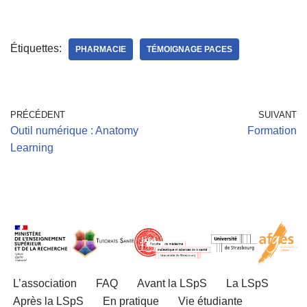
Étiquettes:
PHARMACIE
TÉMOIGNAGE PACES
PRÉCÉDENT
SUIVANT
Outil numérique : Anatomy
Formation
Learning
L’association
FAQ
Avant la LSpS
La LSpS
Après la LSpS
En pratique
Vie étudiante