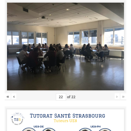
«
‹
›
»
of
22