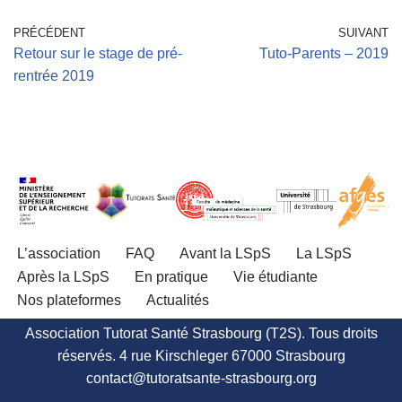
PRÉCÉDENT
SUIVANT
Retour sur le stage de pré-
Tuto-Parents – 2019
rentrée 2019
L’association
FAQ
Avant la LSpS
La LSpS
Après la LSpS
En pratique
Vie étudiante
Nos plateformes
Actualités
Association Tutorat Santé Strasbourg (T2S). Tous droits
réservés. 4 rue Kirschleger 67000 Strasbourg
contact@tutoratsante-strasbourg.org