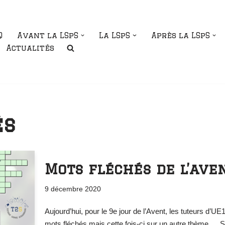
Q
Avant la LSpS
La LSpS
Après la LSpS
Actualités
és
Mots fléchés de l’ave
9 décembre 2020
Aujourd’hui, pour le 9e jour de l’Avent, les tuteurs d’UE
mots fléchés mais cette fois-ci sur un autre thème … Su