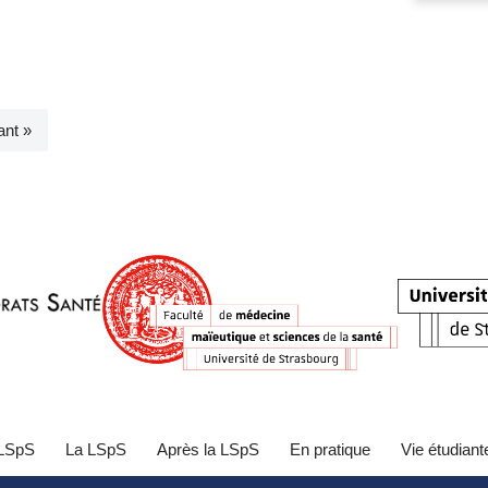
ant »
 LSpS
La LSpS
Après la LSpS
En pratique
Vie étudiant