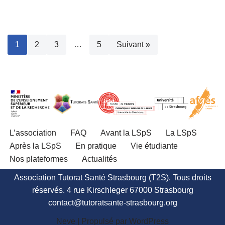
1
2
3
…
5
Suivant »
L’association
FAQ
Avant la LSpS
La LSpS
Après la LSpS
En pratique
Vie étudiante
Nos plateformes
Actualités
Association Tutorat Santé Strasbourg (T2S). Tous droits
réservés. 4 rue Kirschleger 67000 Strasbourg
contact@tutoratsante-strasbourg.org
Neve
| Propulsé par
WordPress